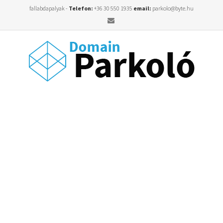
fallabdapalyak -
Telefon:
+36 30 550 1935
email:
parkolo@byte.hu
Email