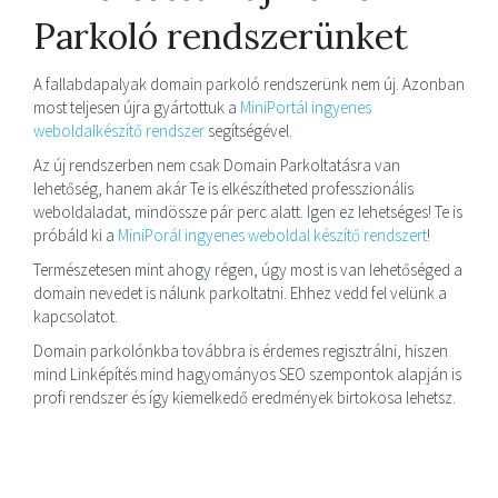
Parkoló rendszerünket
A fallabdapalyak domain parkoló rendszerünk nem új. Azonban
most teljesen újra gyártottuk a
MiniPortál ingyenes
weboldalkészítő rendszer
segítségével.
Az új rendszerben nem csak Domain Parkoltatásra van
lehetőség, hanem akár Te is elkészítheted professzionális
weboldaladat, mindössze pár perc alatt. Igen ez lehetséges! Te is
próbáld ki a
MiniPorál ingyenes weboldal készítő rendszert
!
Természetesen mint ahogy régen, úgy most is van lehetőséged a
domain nevedet is nálunk parkoltatni. Ehhez vedd fel velünk a
kapcsolatot.
Domain parkolónkba továbbra is érdemes regisztrálni, hiszen
mind Linképítés mind hagyományos SEO szempontok alapján is
profi rendszer és így kiemelkedő eredmények birtokosa lehetsz.