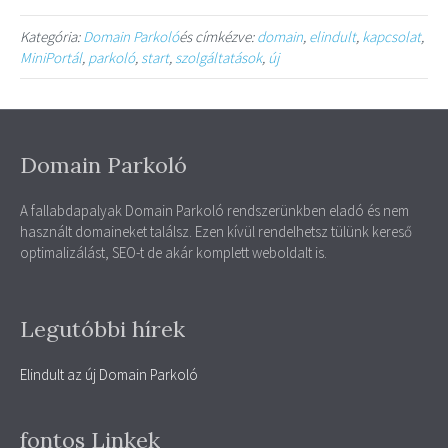
Kategória:
Domain Parkoló
és címkézve:
domain
,
elindult
,
kapcsolat
,
MiniPortál
,
parkoló
,
start
,
szolgáltatások
,
új
Domain Parkoló
A fallabdapalyak Domain Parkoló rendszerünkben eladó és nem
használt domaineket találsz. Ezen kívül rendelhetsz tülünk kereső
optimalizálást, SEO-t de akár komplett weboldalt is.
Legutóbbi hírek
Elindult az új Domain Parkoló
fontos Linkek